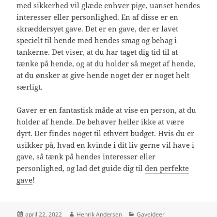
med sikkerhed vil glæde enhver pige, uanset hendes
interesser eller personlighed. En af disse er en
skræddersyet gave. Det er en gave, der er lavet
specielt til hende med hendes smag og behag i
tankerne. Det viser, at du har taget dig tid til at
tænke på hende, og at du holder så meget af hende,
at du ønsker at give hende noget der er noget helt
særligt.
Gaver er en fantastisk måde at vise en person, at du
holder af hende. De behøver heller ikke at være
dyrt. Der findes noget til ethvert budget. Hvis du er
usikker på, hvad en kvinde i dit liv gerne vil have i
gave, så tænk på hendes interesser eller
personlighed, og lad det guide dig til
den perfekte
gave
!
Udgivet
Forfatter
Kategorier
april 22, 2022
Henrik Andersen
Gaveideer