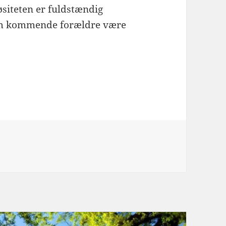
siteten er fuldstændig
som kommende forældre være
errask kæresten med noget sødt babytøj, som smelte