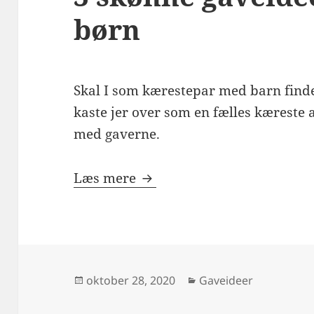
børn
Skal I som kærestepar med barn find
kaste jer over som en fælles kæreste a
med gaverne.
3 skønne gaveidéer til par
Læs mere
Udgivet
Kategorier
oktober 28, 2020
Gaveideer
i