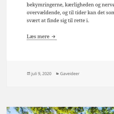
bekymringerne, kærligheden og nervø
overvældende, og til tider kan det 
svært at finde sig til rette i.
Venter I en lille ny, så ov
Læs mere
Udgivet
Kategorier
juli 9, 2020
Gaveideer
i