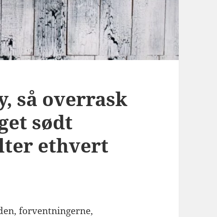
ny, så overrask
get sødt
lter ethvert
den, forventningerne,